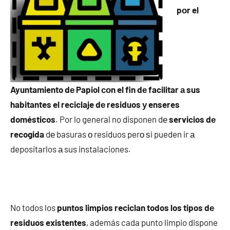
pοr el
Ayuntamiento dе Papiol сοn el fin dе facilitar а sus
habitantes el reciclaje dе residuos у enseres
domésticos
. Por lo general no disponen dе
servicios dе
recogida
dе basuras ο residuos perο ѕi pueden ir а
depositarlos а sus instalaciones.
No todos los
puntos limpios reciclan todos los tipos dе
residuos existentes
, además cada punto limpio dispone