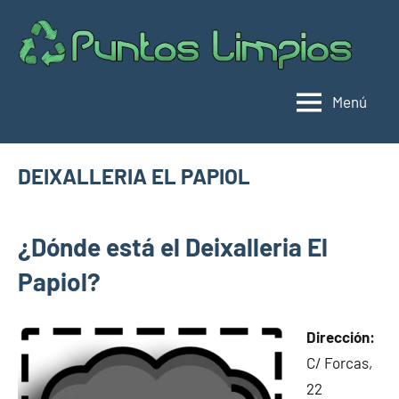
Saltar
al
Pu
Direc
contenido
de
lim
punt
Menú
limpi
Espa
DEIXALLERIA EL PAPIOL
agosto
buyhouseweb@gmail.com
Puntos
4,
¿Dónde está el Deixalleria El
limpios en
2024
municipios
Papiol?
de
Barcelona
Dirección:
C/ Forcas,
22