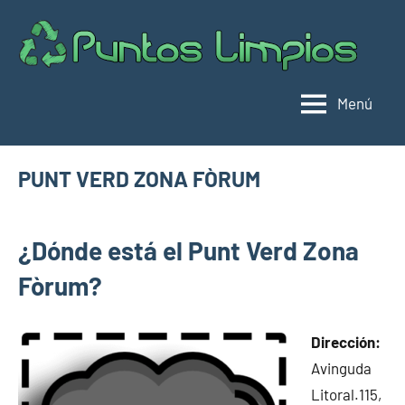
Saltar
al
Pu
Direc
contenido
de
lim
punt
Menú
limpi
Espa
PUNT VERD ZONA FÒRUM
julio
buyhouseweb@gmail.com
Puntos
8,
¿Dónde está el Punt Verd Zona
limpios en
2025
municipios
Fòrum?
de
Barcelona
Dirección:
Avinguda
Litoral.115,