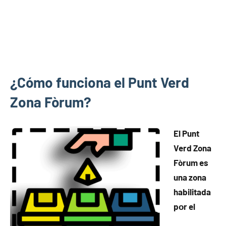
¿Cómo funciona el Punt Verd
Zona Fòrum?
El Punt
Verd Zona
Fòrum es
una zona
habilitada
pοr el