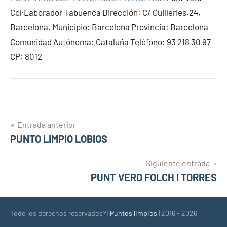
Col·Laborador Tabuenca Dirección: C/ Guilleries.24,
Barcelona. Municipio: Barcelona Provincia: Barcelona
Comunidad Autónoma: Cataluña Teléfono: 93 218 30 97
CP: 8012
Navegación
Entrada anterior
PUNTO LIMPIO LOBIOS
de
entradas
Siguiente entrada
PUNT VERD FOLCH I TORRES
Todo los derechos reservados® |
Puntos limpios
| 2016 - 2026