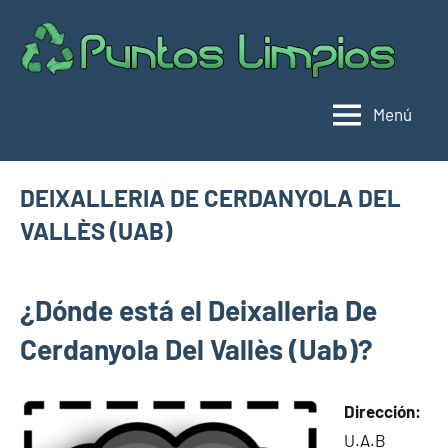
Saltar
al
Pu
Direc
contenido
de
lim
punt
Menú
limpi
Espa
DEIXALLERIA DE CERDANYOLA DEL
VALLÈS (UAB)
septiembre
buyhouseweb@gmail.com
Puntos
14,
¿Dónde está el Deixalleria De
limpios en
2024
municipios
Cerdanyola Del Vallès (Uab)?
de
Barcelona
Dirección:
U.A.B