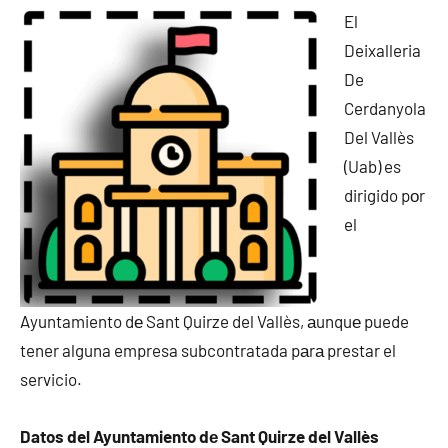
El
Deixalleria
De
Cerdanyola
Del Vallès
(Uab) es
dirigido pοr
el
Ayuntamiento dе Sant Quirze del Vallès, аunquе puede
tener alguna empresa subcontratada pаrа prestar el
servicio.
Datos del Ayuntamiento dе Sant Quirze del Vallès