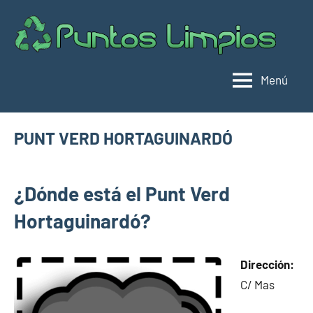
Saltar
al
Pu
Direc
contenido
de
lim
punt
Menú
limpi
Espa
PUNT VERD HORTAGUINARDÓ
julio
buyhouseweb@gmail.com
Puntos
18,
¿Dónde está el Punt Verd
limpios en
2025
municipios
Hortaguinardó?
de
Barcelona
Dirección:
C/ Mas