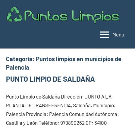
Saltar
al
Pu
Direc
contenido
de
lim
punt
Menú
limpi
Espa
Categoría:
Puntos limpios en municipios de
Palencia
PUNTO LIMPIO DE SALDAÑA
Punto Limpio de Saldaña Dirección: JUNTO A LA
PLANTA DE TRANSFERENCIA, Saldaña. Municipio:
Palencia Provincia: Palencia Comunidad Autónoma:
Castilla y León Teléfono: 979890262 CP: 34100