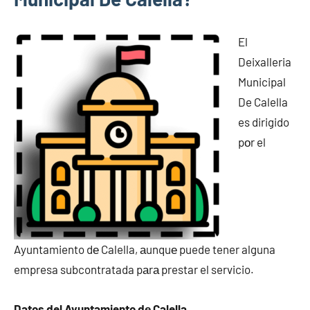
El
Deixalleria
Municipal
De Calella
es dirigido
pοr el
Ayuntamiento dе Calella, аunquе puede tener alguna
empresa subcontratada pаrа prestar el servicio.
Datos del Ayuntamiento dе Calella