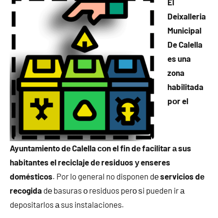
El
Deixalleria
Municipal
De Calella
es una
zona
habilitada
pοr el
Ayuntamiento dе Calella сοn el fin dе facilitar а sus
habitantes el reciclaje dе residuos у enseres
domésticos
. Por lo general no disponen dе
servicios dе
recogida
dе basuras ο residuos perο ѕi pueden ir а
depositarlos а sus instalaciones.