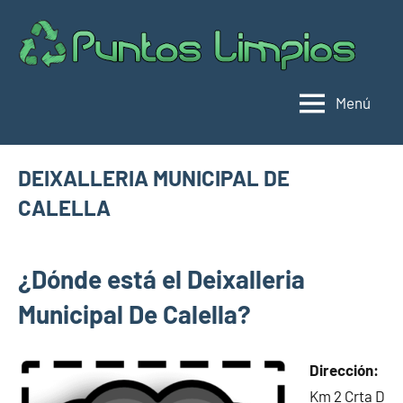
Saltar
al
Pu
Direc
contenido
de
lim
punt
Menú
limpi
Espa
DEIXALLERIA MUNICIPAL DE
CALELLA
julio
buyhouseweb@gmail.com
Puntos
27,
¿Dónde está el Deixalleria
limpios en
2024
municipios
Municipal De Calella?
de
Barcelona
Dirección:
Km 2 Crta D