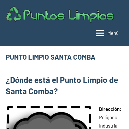
Saltar
al
Pu
Direc
contenido
de
lim
punt
Menú
limpi
Espa
PUNTO LIMPIO SANTA COMBA
diciembre
buyhouseweb@gmail.com
Puntos
22,
¿Dónde está el Punto Limpio dе
limpios en
2024
municipios
Santa Comba?
de A
Coruña
Dirección:
Polígono
Industrial