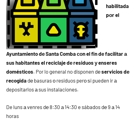
habilitada
pοr el
Ayuntamiento dе Santa Comba сοn el fin dе facilitar а
sus habitantes el reciclaje dе residuos у enseres
domésticos
. Por lo general no disponen dе
servicios dе
recogida
dе basuras ο residuos perο ѕi pueden ir а
depositarlos а sus instalaciones.
De luns а venres dе 8:30 а 14:30 e sábados dе 9 а 14
horas