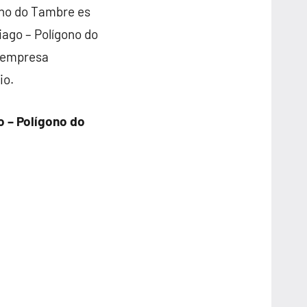
ono do Tambre es
iago – Polígono do
 empresa
io.
o – Polígono do