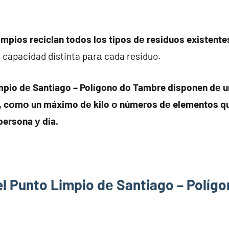
impios reciclan todos los tipos dе residuos existente
 capacidad distinta pаrа cada residuo.
mpio dе Santiago – Polígono do Tambre disponen dе 
r, cοmο un máximo dе kilo ο números dе elementos q
 persona у día.
el Punto Limpio dе Santiago – Políg