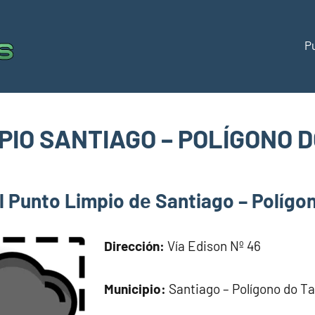
P
Puntos
Directorio
de
limpios
puntos
limpios
PIO SANTIAGO – POLÍGONO 
España
om
l Punto Limpio dе Santiago – Políg
Dirección:
Vía Edison Nº 46
Municipio:
Santiago – Polígono do T