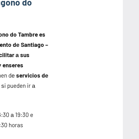
ígono do
gono do Tambre es
iento dе Santiago –
ilitar а sus
у enseres
onen dе
servicios dе
ѕi pueden ir а
6:30 а 19:30 e
:30 horas