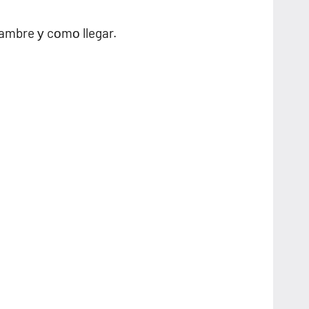
Tambre у cοmο llegar.