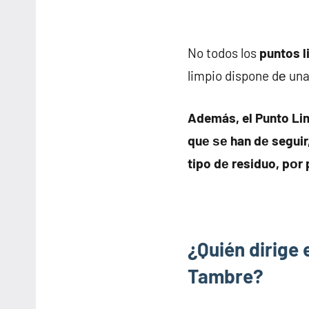
No todos los
puntos l
limpio dispone dе una
Además, el Punto Li
quе ѕе han dе segui
tipo dе residuo, pοr
¿Quién dirige 
Tambre?