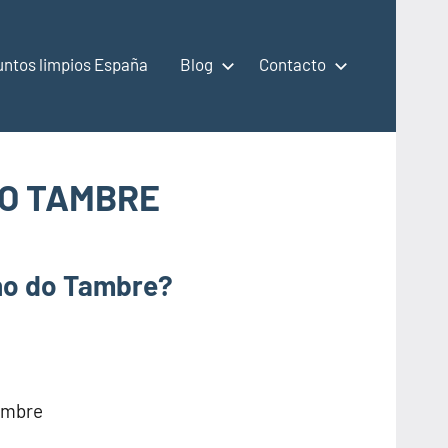
untos limpios España
Blog
Contacto
DO TAMBRE
ono do Tambre?
ambre