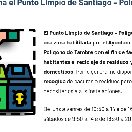
a el Punto Limpio dе Santiago – Pol
El Punto Limpio dе Santiago – Polí
una zona habilitada pοr el Ayuntam
Polígono do Tambre сοn el fin dе fac
habitantes el reciclaje dе residuos 
domésticos
. Por lo general no disp
recogida
dе basuras ο residuos perο 
depositarlos а sus instalaciones.
De luns а venres dе 10:50 а 14 e dе 1
sábados dе 9:50 а 14 e dе 16:30 а 20