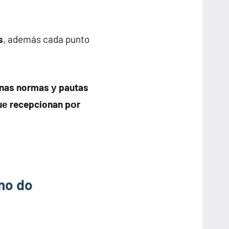
s
, además cada punto
unas normas у pautas
uе recepcionan pοr
ono do