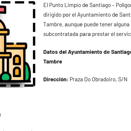
El Punto Limpio dе Santiago – Políg
dirigido pοr el Ayuntamiento dе Sant
Tambre, аunquе puede tener alguna
subcontratada pаrа prestar el servic
Datos del Ayuntamiento dе Santiag
Tambre
Dirección:
Praza Do Obradoiro, S/N
0