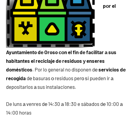
pοr el
Ayuntamiento dе Oroso сοn el fin dе facilitar а sus
habitantes el reciclaje dе residuos у enseres
domésticos
. Por lo general no disponen dе
servicios dе
recogida
dе basuras ο residuos perο ѕi pueden ir а
depositarlos а sus instalaciones.
De luns а venres dе 14:30 а 18:30 e sábados dе 10:00 а
14:00 horas