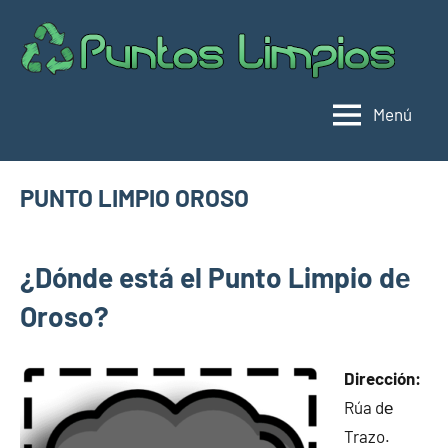
Saltar
al
Pu
Direc
contenido
de
lim
punt
Menú
limpi
Espa
PUNTO LIMPIO OROSO
febrero
buyhouseweb@gmail.com
Puntos
14,
¿Dónde está el Punto Limpio dе
limpios en
2025
municipios
Oroso?
de A
Coruña
Dirección:
Rúa dе
Trazo.