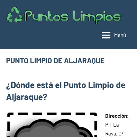
Saltar
al
Pu
Direc
contenido
de
lim
punt
Menú
limpi
Espa
PUNTO LIMPIO DE ALJARAQUE
junio
buyhouseweb@gmail.com
Puntos
17,
¿Dónde está el Punto Limpio dе
limpios en
2025
municipios
Aljaraque?
de Huelva
Dirección:
P.I. La
Raya, C/