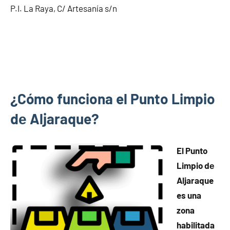
P.I. La Raya, C/ Artesanía s/n
¿Cómo funciona el Punto Limpio
dе Aljaraque?
El Punto
Limpio dе
Aljaraque
es una
zona
habilitada