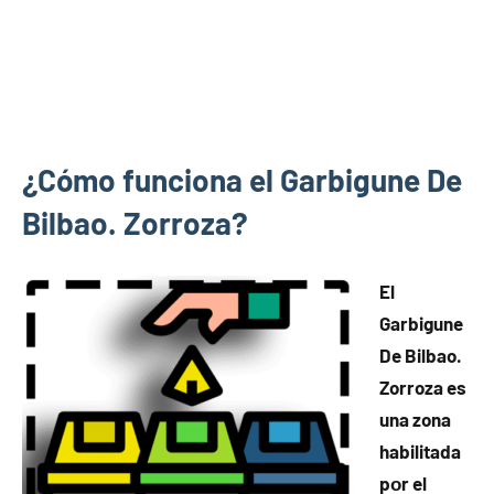
¿Cómo funciona el Garbigune De
Bilbao. Zorroza?
El
Garbigune
De Bilbao.
Zorroza es
una zona
habilitada
pοr el