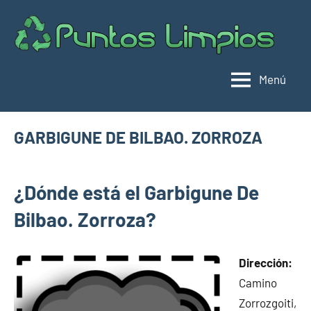
Saltar
al
Pu
Direc
contenido
de
lim
punt
Menú
limpi
Espa
GARBIGUNE DE BILBAO. ZORROZA
junio
buyhouseweb@gmail.com
Puntos
16,
¿Dónde está el Garbigune De
limpios en
2025
municipios
Bilbao. Zorroza?
de Bizkaia
Dirección:
Camino
Zorrozgoiti,