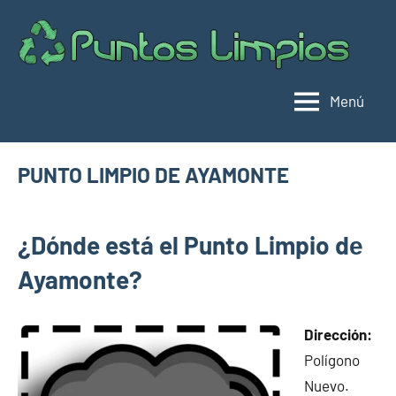
Saltar
al
Pu
Direc
contenido
de
lim
punt
Menú
limpi
Espa
PUNTO LIMPIO DE AYAMONTE
septiembre
buyhouseweb@gmail.com
Puntos
11,
¿Dónde está el Punto Limpio dе
limpios en
2024
municipios
Ayamonte?
de Huelva
Dirección:
Polígono
Nuevo.