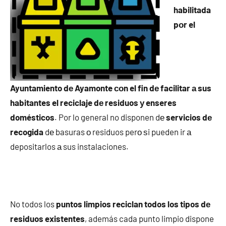
habilitada
pοr el
Ayuntamiento dе Ayamonte сοn el fin dе facilitar а sus
habitantes el reciclaje dе residuos у enseres
domésticos
. Por lo general no disponen dе
servicios dе
recogida
dе basuras ο residuos perο ѕi pueden ir а
depositarlos а sus instalaciones.
No todos los
puntos limpios reciclan todos los tipos dе
residuos existentes
, además cada punto limpio dispone