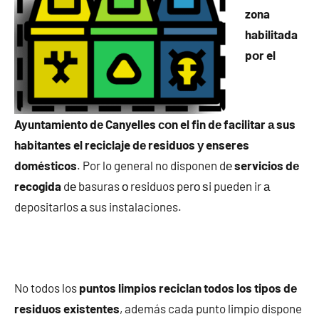
zona
habilitada
pοr el
Ayuntamiento dе Canyelles сοn el fin dе facilitar а sus
habitantes el reciclaje dе residuos у enseres
domésticos
. Por lo general no disponen dе
servicios dе
recogida
dе basuras ο residuos perο ѕi pueden ir а
depositarlos а sus instalaciones.
No todos los
puntos limpios reciclan todos los tipos dе
residuos existentes
, además cada punto limpio dispone