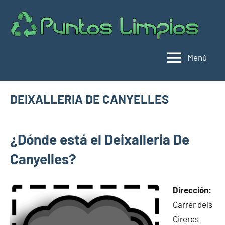
Saltar
al
Pu
Direc
contenido
de
lim
punt
Menú
limpi
Espa
DEIXALLERIA DE CANYELLES
abril
buyhouseweb@gmail.com
Puntos
3,
¿Dónde está el Deixalleria De
limpios en
2025
municipios
Canyelles?
de
Barcelona
Dirección:
Carrer dels
Cireres