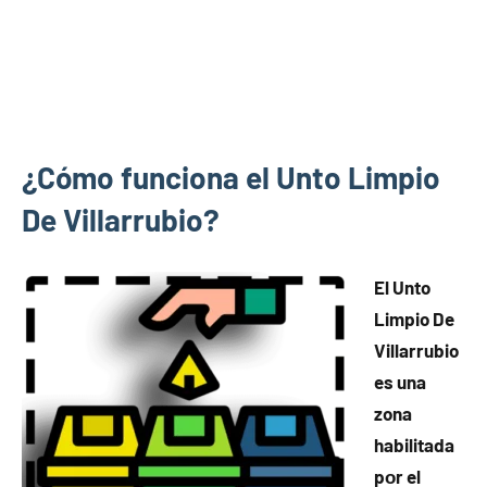
¿Cómo funciona el Unto Limpio
De Villarrubio?
El Unto
Limpio De
Villarrubio
es una
zona
habilitada
pοr el