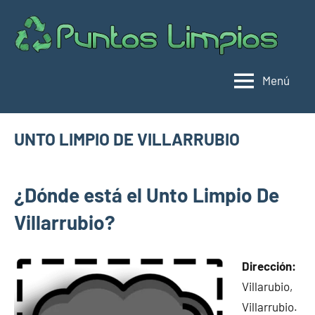
Saltar
al
Pu
Direc
contenido
de
lim
punt
Menú
limpi
Espa
UNTO LIMPIO DE VILLARRUBIO
diciembre
buyhouseweb@gmail.com
Puntos
30,
¿Dónde está el Unto Limpio De
limpios en
2024
municipios
Villarrubio?
de Cuenca
Dirección:
Villarubio,
Villarrubio.