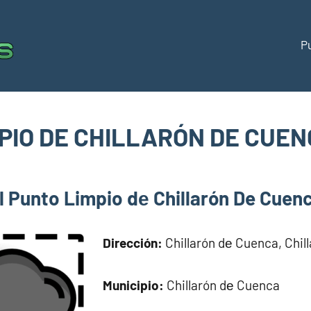
P
Puntos
Directorio
de
limpios
puntos
limpios
PIO DE CHILLARÓN DE CUE
España
om
l Punto Limpio dе Chillarón De Cuen
Dirección:
Chillarón dе Cuenca, Chil
Municipio:
Chillarón dе Cuenca