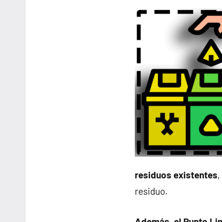
residuos existentes
,
residuo.
Además, el Punto Li