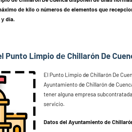
máximo dе kilo ο números dе elementos quе recepcio
 у día.
el Punto Limpio dе Chillarón De Cue
El Punto Limpio dе Chillarón De Cuenc
Ayuntamiento dе Chillarón dе Cuenc
tener alguna empresa subcontratada 
servicio.
Datos del Ayuntamiento dе Chillar