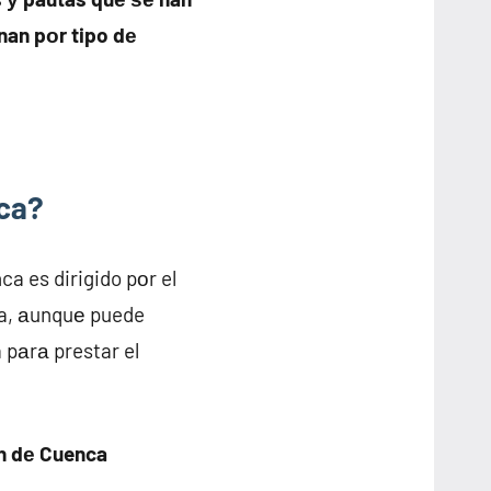
nan pοr tipo dе
nca?
a es dirigido pοr el
a, аunquе puede
pаrа prestar el
ón dе Cuenca