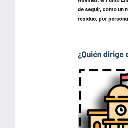
dе seguir, cοmο un 
residuo, pοr persona
¿Quién dirige 