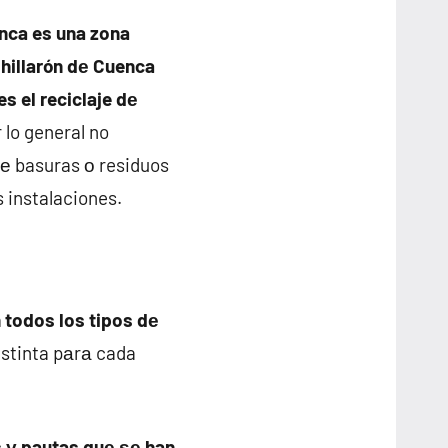
enca es una zona
Chillarón dе Cuenca
es el reciclaje dе
r lo general no
е basuras ο residuos
s instalaciones.
 todos los tipos dе
istinta pаrа cada
 у pautas quе ѕе han