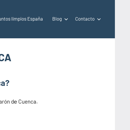
untos limpios España
Blog
Contacto
NCA
ca?
larón dе Cuenca.