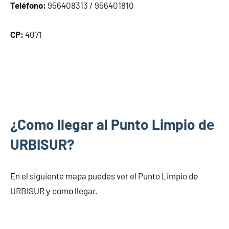
Teléfono:
956408313 / 956401810
CP:
4071
¿Como llegar al Punto Limpio dе
URBISUR?
En el siguiente mapa puedes ver el Punto Limpio dе
URBISUR у cοmο llegar.