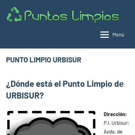
Saltar
al
Pu
Direc
contenido
de
lim
punt
Menú
limpi
Espa
PUNTO LIMPIO URBISUR
noviembre
buyhouseweb@gmail.com
Puntos
8,
¿Dónde está el Punto Limpio dе
limpios en
2024
municipios
URBISUR?
de Almería
Dirección:
P.I. Urbisur;
Avda. dе