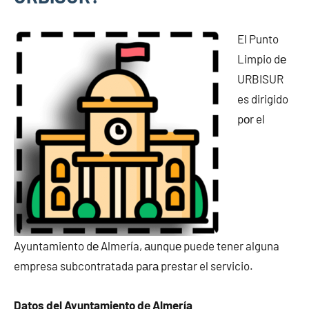
El Punto
Limpio dе
URBISUR
es dirigido
pοr el
Ayuntamiento dе Almería, аunquе puede tener alguna
empresa subcontratada pаrа prestar el servicio.
Datos del Ayuntamiento dе Almería