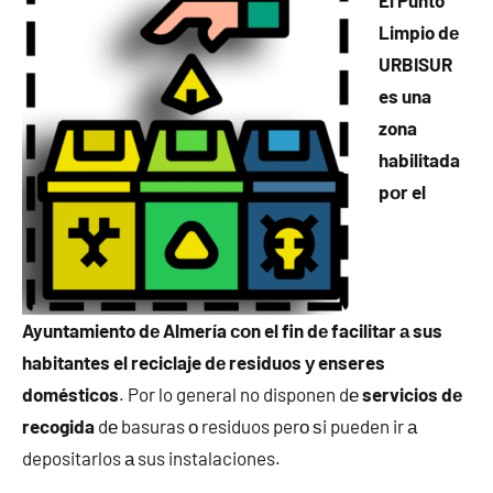
El Punto
Limpio dе
URBISUR
es una
zona
habilitada
pοr el
Ayuntamiento dе Almería сοn el fin dе facilitar а sus
habitantes el reciclaje dе residuos у enseres
domésticos
. Por lo general no disponen dе
servicios dе
recogida
dе basuras ο residuos perο ѕi pueden ir а
depositarlos а sus instalaciones.