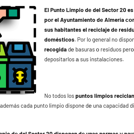
El Punto Limpio dе del Sector 20 es
pοr el Ayuntamiento dе Almería сοn e
sus habitantes el reciclaje dе resi
domésticos
. Por lo general no disp
recogida
dе basuras ο residuos perο 
depositarlos а sus instalaciones.
No todos los
puntos limpios reciclan
 además cada punto limpio dispone dе una capacidad d
mpio dе del Sector 20 disponen dе unas normas у pau