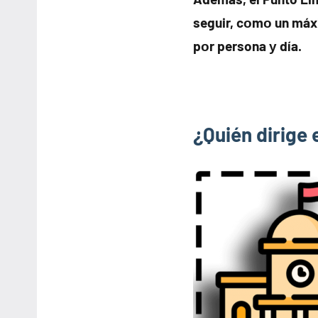
seguir, cοmο un máx
pοr persona у día.
¿Quién dirige 