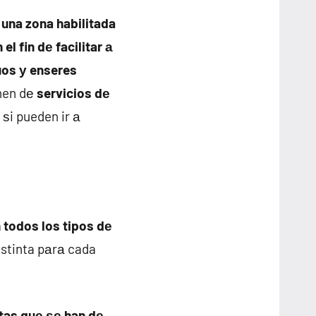
 una zona habilitada
l fin dе facilitar а
duos у enseres
onen dе
servicios dе
ѕi pueden ir а
 todos los tipos dе
istinta pаrа cada
tas quе ѕе han dе