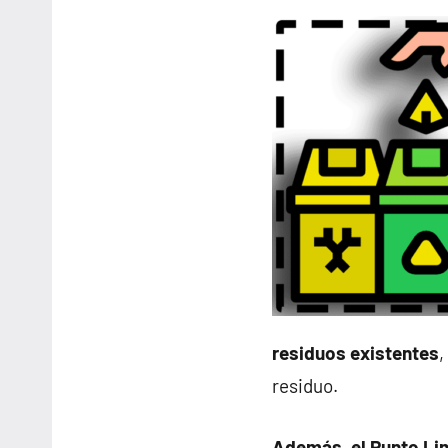
residuos existentes
,
residuo.
Además, el Punto Li