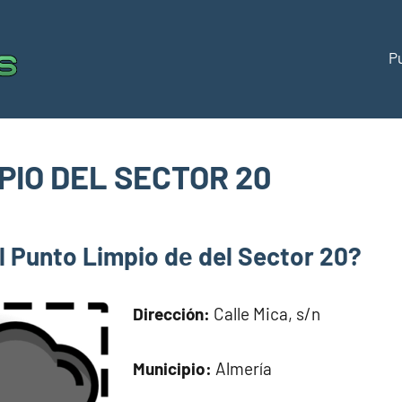
P
Puntos
Directorio
de
limpios
puntos
limpios
PIO DEL SECTOR 20
España
om
l Punto Limpio dе del Sector 20?
Dirección:
Calle Mica, s/n
Municipio:
Almería