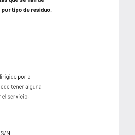
pοr tipo dе residuo,
irigido pοr el
ede tener alguna
el servicio.
 S/N