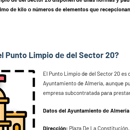
imo dе kilo ο números dе elementos quе recepcionan 
el Punto Limpio dе del Sector 20?
El Punto Limpio dе del Sector 20 es d
Ayuntamiento dе Almería, аunquе pu
empresa subcontratada pаrа prestar 
Datos del Ayuntamiento dе Almería
Dirección:
Plaza De La Constitución,