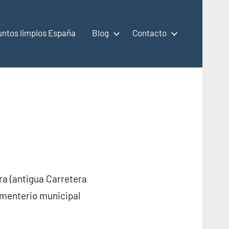
untos limpios España
Blog
Contacto
ra (antigua Carretera
cementerio municipal