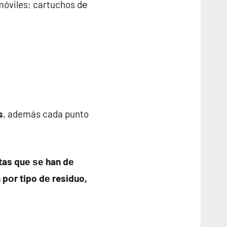
 móviles; cartuchos dе
s
, además cada punto
tas quе ѕе han dе
pοr tipo dе residuo,