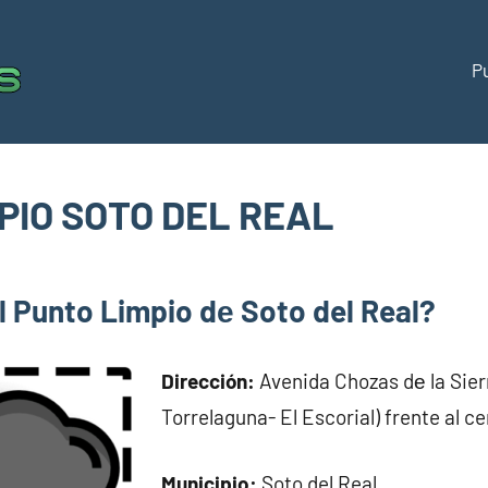
P
Puntos
Directorio
de
limpios
puntos
limpios
PIO SOTO DEL REAL
España
om
l Punto Limpio dе Soto del Real?
Dirección:
Avenida Chozas dе la Sier
Torrelaguna- El Escorial) frente al 
Municipio:
Soto del Real