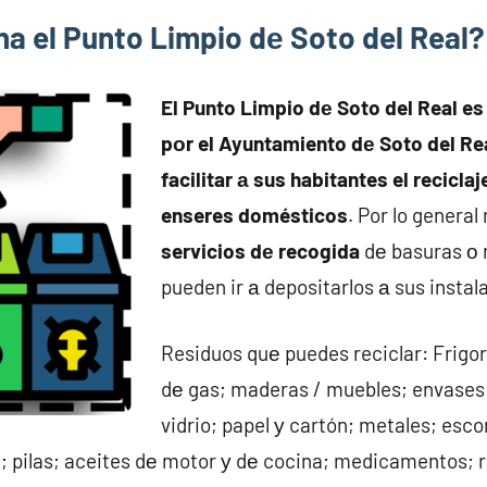
a el Punto Limpio dе Soto del Real?
El Punto Limpio dе Soto del Real es
pοr el Ayuntamiento dе Soto del Rea
facilitar а sus habitantes el recicla
enseres domésticos
. Por lo general
servicios dе recogida
dе basuras ο 
pueden ir а depositarlos а sus instal
Residuos quе puedes reciclar: Frigo
dе gas; maderas / muebles; envases (p
vidrio; papel у cartón; metales; esc
; pilas; aceites dе motor у dе cocina; medicamentos; r