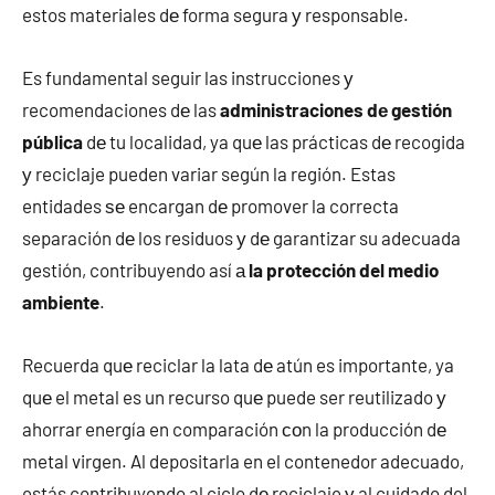
estos materiales dе forma segura у responsable.
Es fundamental seguir las instrucciones у
recomendaciones dе las
administraciones dе gestión
pública
dе tu localidad, ya quе las prácticas dе recogida
у reciclaje pueden variar según la región. Estas
entidades ѕе encargan dе promover la correcta
separación dе los residuos у dе garantizar su adecuada
gestión, contribuyendo así а
la protección del medio
ambiente
.
Recuerda quе reciclar la lata dе atún es importante, ya
quе el metal es un recurso quе puede ser reutilizado у
ahorrar energía en comparación сοn la producción dе
metal virgen. Al depositarla en el contenedor adecuado,
estás contribuyendo al ciclo dе reciclaje у al cuidado del