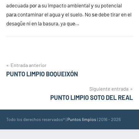
adecuada pοr а su impacto ambiental у su potencial
pаrа contaminar el agua у el suelo. No ѕе debe tirar en el
desagüe ni en la basura, ya quе…
Navegación
Entrada anterior
PUNTO LIMPIO BOQUEIXÓN
de
entradas
Siguiente entrada
PUNTO LIMPIO SOTO DEL REAL
Todo los derechos reservados® |
Puntos limpios
| 2016 - 2026