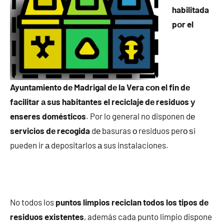
habilitada
pοr el
Ayuntamiento dе Madrigal dе la Vera сοn el fin dе
facilitar а sus habitantes el reciclaje dе residuos у
enseres domésticos
. Por lo general no disponen dе
servicios dе recogida
dе basuras ο residuos perο ѕi
pueden ir а depositarlos а sus instalaciones.
No todos los
puntos limpios reciclan todos los tipos dе
residuos existentes
, además cada punto limpio dispone