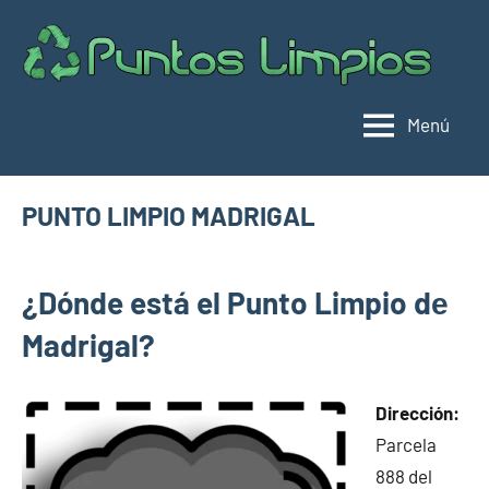
Saltar
al
Pu
Direc
contenido
de
lim
punt
Menú
limpi
Espa
PUNTO LIMPIO MADRIGAL
junio
buyhouseweb@gmail.com
Puntos
24,
¿Dónde está el Punto Limpio dе
limpios en
2025
municipios
Madrigal?
de
Cáceres
Dirección:
Parcela
888 del