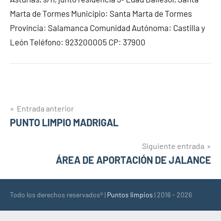
Marta de Tormes Municipio: Santa Marta de Tormes
Provincia: Salamanca Comunidad Autónoma: Castilla y
León Teléfono: 923200005 CP: 37900
Navegación
Entrada anterior
PUNTO LIMPIO MADRIGAL
de
entradas
Siguiente entrada
ÁREA DE APORTACIÓN DE JALANCE
Todo los derechos reservados® |
Puntos limpios
| 2016 - 2026