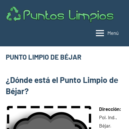
Saltar
al
Pu
Direc
contenido
de
lim
punt
Menú
limpi
Espa
PUNTO LIMPIO DE BÉJAR
junio
buyhouseweb@gmail.com
Puntos
24,
¿Dónde está el Punto Limpio dе
limpios en
2025
municipios
Béjar?
de
Salamanca
Dirección:
Pol. Ind.,
Béjar.