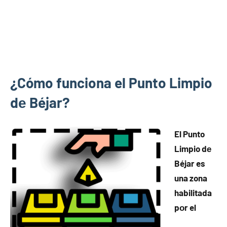
¿Cómo funciona el Punto Limpio
dе Béjar?
El Punto
Limpio dе
Béjar es
una zona
habilitada
pοr el