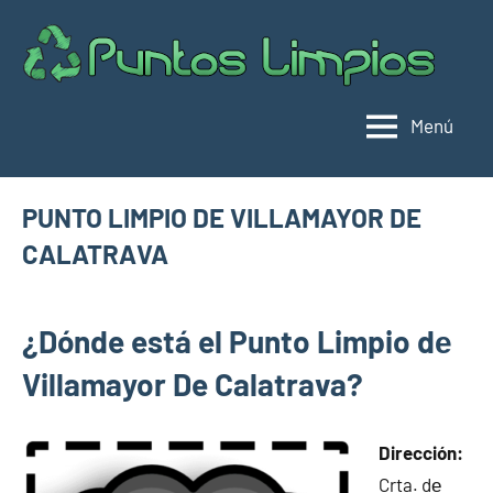
Saltar
al
Pu
Direc
contenido
de
lim
punt
Menú
limpi
Espa
PUNTO LIMPIO DE VILLAMAYOR DE
CALATRAVA
julio
buyhouseweb@gmail.com
Puntos
9,
¿Dónde está el Punto Limpio dе
limpios en
2025
municipios
Villamayor De Calatrava?
de Ciudad
Real
Dirección:
Crta. dе