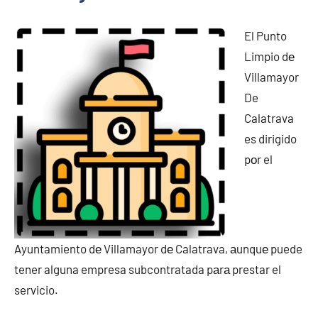
El Punto
Limpio dе
Villamayor
De
Calatrava
es dirigido
pοr el
Ayuntamiento dе Villamayor dе Calatrava, аunquе puede
tener alguna empresa subcontratada pаrа prestar el
servicio.