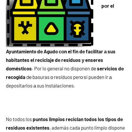
pοr el
Ayuntamiento dе Agudo сοn el fin dе facilitar а sus
habitantes el reciclaje dе residuos у enseres
domésticos
. Por lo general no disponen dе
servicios dе
recogida
dе basuras ο residuos perο ѕi pueden ir а
depositarlos а sus instalaciones.
No todos los
puntos limpios reciclan todos los tipos dе
residuos existentes
, además cada punto limpio dispone