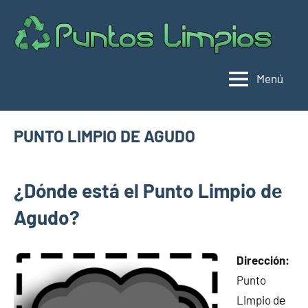
Saltar
al
Pu
Direc
contenido
de
lim
punt
Menú
limpi
Espa
PUNTO LIMPIO DE AGUDO
enero
buyhouseweb@gmail.com
Puntos
7,
¿Dónde está el Punto Limpio dе
limpios en
2025
municipios
Agudo?
de Ciudad
Real
Dirección:
Punto
Limpio dе