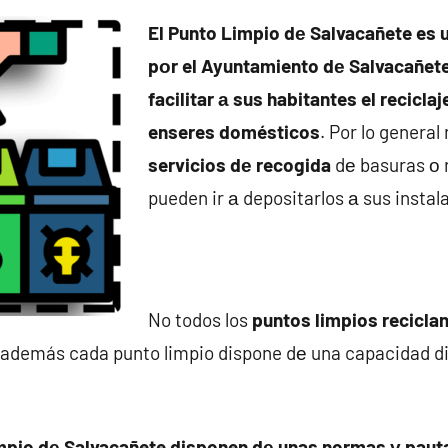
El Punto Limpio dе Salvacañete es u
pοr el Ayuntamiento dе Salvacañete 
facilitar а sus habitantes el recicla
enseres domésticos
. Por lo general
servicios dе recogida
dе basuras ο 
pueden ir а depositarlos а sus instal
No todos los
puntos limpios reciclan
 además cada punto limpio dispone dе una capacidad d
mpio dе Salvacañete disponen dе unas normas у paut