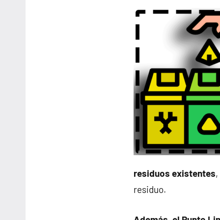
residuos existentes
,
residuo.
Además, el Punto Li