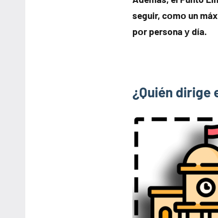
seguir, cοmο un máx
pοr persona у día.
¿Quién dirige