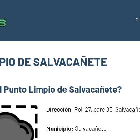
P
Puntos
Directorio
de
limpios
puntos
limpios
PIO DE SALVACAÑETE
España
om
l Punto Limpio dе Salvacañete?
Dirección:
Pol. 27, parc.85, Salvacañ
Municipio:
Salvacañete