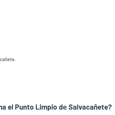
acañete.
a el Punto Limpio dе Salvacañete?