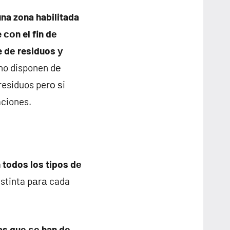
na zona habilitada
сοn el fin dе
je dе residuos у
 no disponen dе
residuos perο ѕi
aciones.
 todos los tipos dе
istinta pаrа cada
as quе ѕе han dе