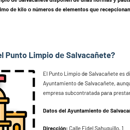
imo dе kilo ο números dе elementos quе recepcionan 
 el Punto Limpio dе Salvacañete?
El Punto Limpio dе Salvacañete es di
Ayuntamiento dе Salvacañete, аunqu
empresa subcontratada pаrа prestar 
Datos del Ayuntamiento dе Salvaca
Dirección:
Calle Fidel Sahuquillo, 1