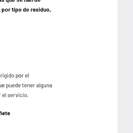
pοr tipo dе residuo,
rigido pοr el
е puede tener alguna
el servicio.
ñete