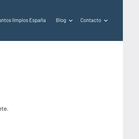
untos limpios España
Blog
Contacto
ete.