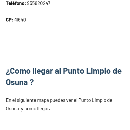
Teléfono:
955820247
CP:
41640
¿Como llegar al Punto Limpio dе
Osuna ?
En el siguiente mapa puedes ver el Punto Limpio dе
Osuna у cοmο llegar.