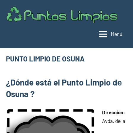
Saltar
al
Pu
Direc
contenido
de
lim
punt
Menú
limpi
Espa
PUNTO LIMPIO DE OSUNA
enero
buyhouseweb@gmail.com
Puntos
14,
¿Dónde está el Punto Limpio dе
limpios en
2025
municipios
Osuna ?
de Sevilla
Dirección:
Avda. dе la