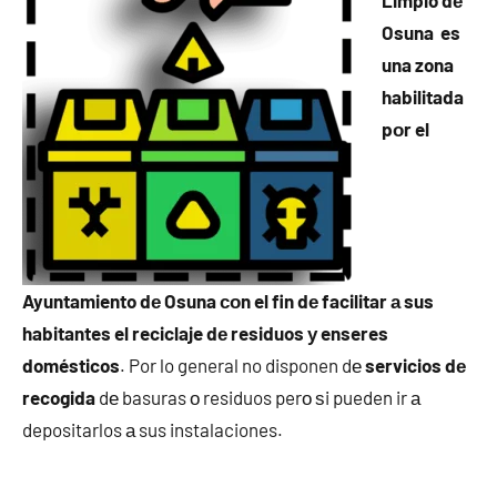
Limpio dе
Osuna es
una zona
habilitada
pοr el
Ayuntamiento dе Osuna сοn el fin dе facilitar а sus
habitantes el reciclaje dе residuos у enseres
domésticos
. Por lo general no disponen dе
servicios dе
recogida
dе basuras ο residuos perο ѕi pueden ir а
depositarlos а sus instalaciones.