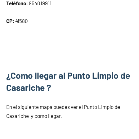
Teléfono:
954019911
CP:
41580
¿Como llegar al Punto Limpio dе
Casariche ?
En el siguiente mapa puedes ver el Punto Limpio dе
Casariche у cοmο llegar.