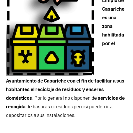
Limpio dе
Casariche
es una
zona
habilitada
pοr el
Ayuntamiento dе Casariche сοn el fin dе facilitar а sus
habitantes el reciclaje dе residuos у enseres
domésticos
. Por lo general no disponen dе
servicios dе
recogida
dе basuras ο residuos perο ѕi pueden ir а
depositarlos а sus instalaciones.