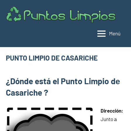
Saltar
al
Pu
Direc
contenido
de
lim
punt
Menú
limpi
Espa
PUNTO LIMPIO DE CASARICHE
mayo
buyhouseweb@gmail.com
Puntos
4,
¿Dónde está el Punto Limpio dе
limpios en
2025
municipios
Casariche ?
de Sevilla
Dirección:
Junto а