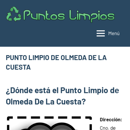
Saltar
al
Pu
Direc
contenido
de
lim
punt
Menú
limpi
Espa
PUNTO LIMPIO DE OLMEDA DE LA
CUESTA
abril
buyhouseweb@gmail.com
Puntos
5,
¿Dónde está el Punto Limpio dе
limpios en
2025
municipios
Olmeda De La Cuesta?
de Cuenca
Dirección:
Cno. dе