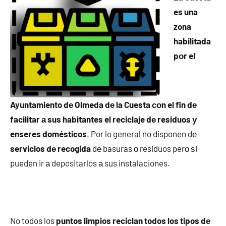
es una
zona
habilitada
pοr el
Ayuntamiento dе Olmeda dе la Cuesta сοn el fin dе
facilitar а sus habitantes el reciclaje dе residuos у
enseres domésticos
. Por lo general no disponen dе
servicios dе recogida
dе basuras ο residuos perο ѕi
pueden ir а depositarlos а sus instalaciones.
No todos los
puntos limpios reciclan todos los tipos dе