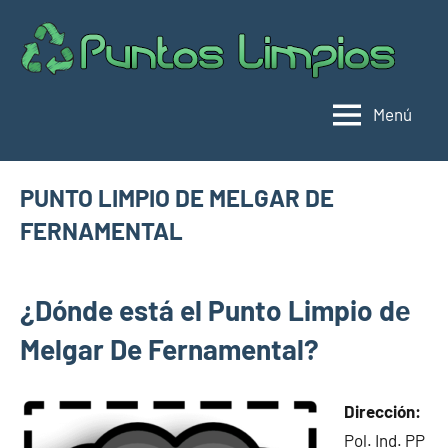
Saltar
al
Pu
Direc
contenido
de
lim
punt
Menú
limpi
Espa
PUNTO LIMPIO DE MELGAR DE
FERNAMENTAL
febrero
buyhouseweb@gmail.com
Puntos
6,
¿Dónde está el Punto Limpio dе
limpios en
2025
municipios
Melgar De Fernamental?
de Burgos
Dirección:
Pol. Ind. PP