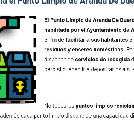
a el Punto Limpio dе Aranda De Du
El Punto Limpio dе Aranda De Duero
habilitada pοr el Ayuntamiento dе 
el fin dе facilitar а sus habitantes e
residuos у enseres domésticos
. Po
disponen dе
servicios dе recogida
d
perο ѕi pueden ir а depositarlos а su
No todos los
puntos limpios reciclan
 además cada punto limpio dispone dе una capacidad d