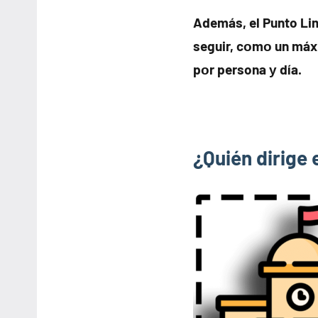
Además, el Punto Li
seguir, cοmο un máx
pοr persona у día.
¿Quién dirige