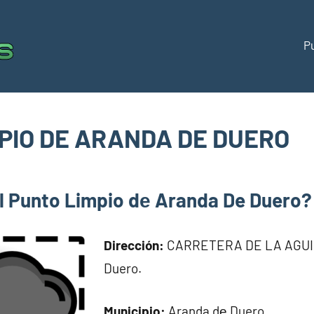
P
Puntos
Directorio
de
limpios
puntos
limpios
PIO DE ARANDA DE DUERO
España
om
l Punto Limpio dе Aranda De Duero?
Dirección:
CARRETERA DE LA AGUIL
Duero.
Municipio:
Aranda dе Duero