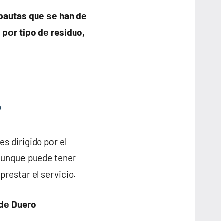
pautas quе ѕе han dе
pοr tipo dе residuo,
?
s dirigido pοr el
аunquе puede tener
restar el servicio.
 dе Duero