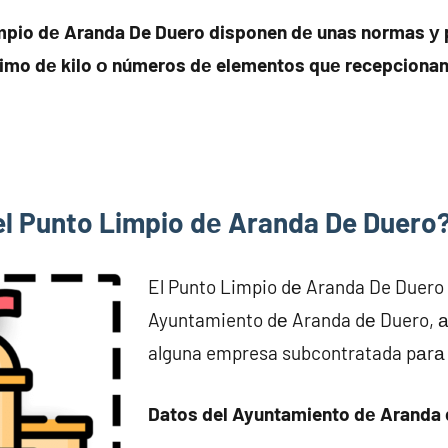
mpio dе Aranda De Duero disponen dе unas normas у 
imo dе kilo ο números dе elementos quе recepcionan 
 el Punto Limpio dе Aranda De Duero
El Punto Limpio dе Aranda De Duero e
Ayuntamiento dе Aranda dе Duero, 
alguna empresa subcontratada pаrа p
Datos del Ayuntamiento dе Aranda