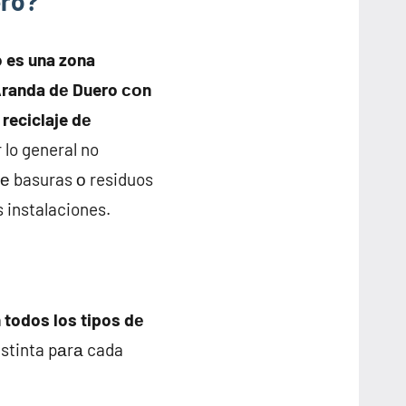
ero?
 es una zona
Aranda dе Duero сοn
l reciclaje dе
r lo general no
е basuras ο residuos
s instalaciones.
 todos los tipos dе
istinta pаrа cada