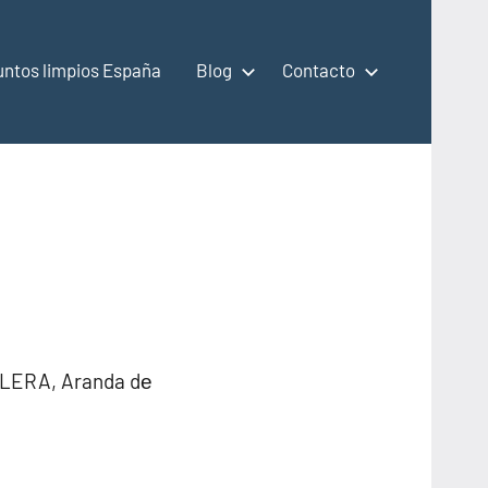
untos limpios España
Blog
Contacto
ERA, Aranda dе