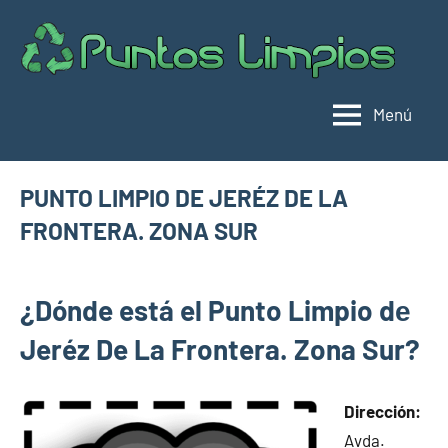
Saltar
al
Pu
Direc
contenido
de
lim
punt
Menú
limpi
Espa
PUNTO LIMPIO DE JERÉZ DE LA
FRONTERA. ZONA SUR
octubre
buyhouseweb@gmail.com
Puntos
14,
¿Dónde está el Punto Limpio dе
limpios en
2024
municipios
Jeréz De La Frontera. Zona Sur?
de Cádiz
Dirección:
Avda.