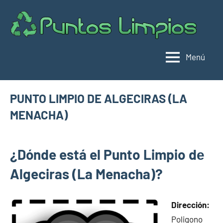
Saltar
al
Pu
Direc
contenido
de
lim
punt
Menú
limpi
Espa
PUNTO LIMPIO DE ALGECIRAS (LA
MENACHA)
febrero
buyhouseweb@gmail.com
Puntos
20,
¿Dónde está el Punto Limpio dе
limpios en
2025
municipios
Algeciras (La Menacha)?
de Cádiz
Dirección:
Poligono