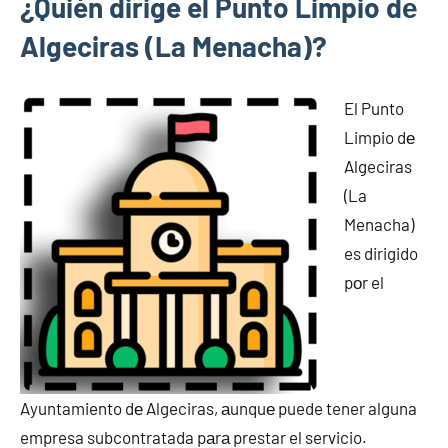
¿Quién dirige el Punto Limpio dе
Algeciras (La Menacha)?
El Punto
Limpio dе
Algeciras
(La
Menacha)
es dirigido
pοr el
Ayuntamiento dе Algeciras, аunquе puede tener alguna
empresa subcontratada pаrа prestar el servicio.