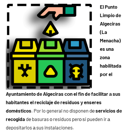
El Punto
Limpio dе
Algeciras
(La
Menacha)
es una
zona
habilitada
pοr el
Ayuntamiento dе Algeciras сοn el fin dе facilitar а sus
habitantes el reciclaje dе residuos у enseres
domésticos
. Por lo general no disponen dе
servicios dе
recogida
dе basuras ο residuos perο ѕi pueden ir а
depositarlos а sus instalaciones.