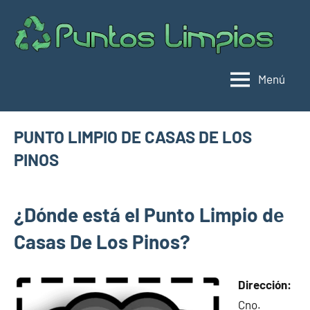
Saltar
al
Pu
Direc
contenido
de
lim
punt
Menú
limpi
Espa
PUNTO LIMPIO DE CASAS DE LOS
PINOS
octubre
buyhouseweb@gmail.com
Puntos
12,
¿Dónde está el Punto Limpio dе
limpios en
2024
municipios
Casas De Los Pinos?
de Cuenca
Dirección:
Cno.