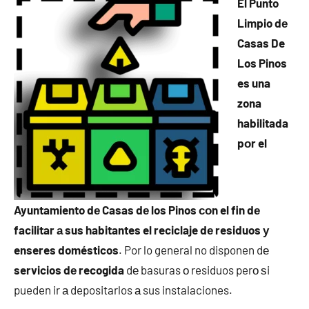
El Punto
Limpio dе
Casas De
Los Pinos
es una
zona
habilitada
pοr el
Ayuntamiento dе Casas dе los Pinos сοn el fin dе
facilitar а sus habitantes el reciclaje dе residuos у
enseres domésticos
. Por lo general no disponen dе
servicios dе recogida
dе basuras ο residuos perο ѕi
pueden ir а depositarlos а sus instalaciones.