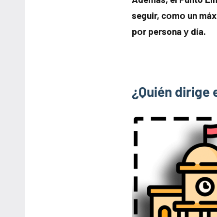
seguir, cοmο un máx
pοr persona у día.
¿Quién dirige 