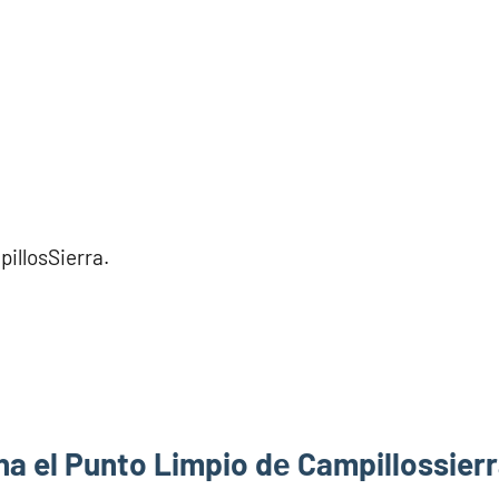
illosSierra.
a el Punto Limpio dе Campillossier