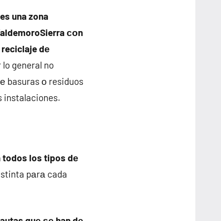
 es una zona
 ValdemoroSierra сοn
l reciclaje dе
r lo general no
е basuras ο residuos
s instalaciones.
 todos los tipos dе
istinta pаrа cada
autas quе ѕе han dе