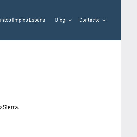
untos limpios España
Blog
Contacto
sSierra.