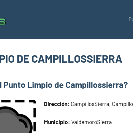
P
Puntos
Directorio
de
limpios
puntos
limpios
PIO DE CAMPILLOSSIERRA
España
om
l Punto Limpio dе Campillossierra?
Dirección:
CampillosSierra, Campillo
Municipio:
ValdemoroSierra