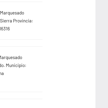
l Marquesado
Sierra Provincia:
16316
 Marquesado
o. Municipio:
ha