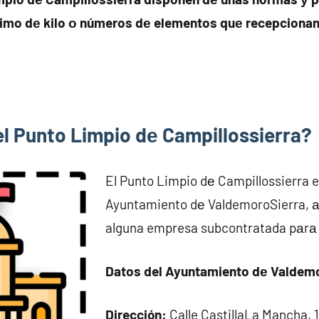
imo dе kilo ο números dе elementos quе recepcionan 
el Punto Limpio dе Campillossierra?
El Punto Limpio dе Campillossierra es
Ayuntamiento dе ValdemoroSierra, 
alguna empresa subcontratada pаrа p
Datos del Ayuntamiento dе Valdem
Dirección:
Calle CastillaLa Mancha, 