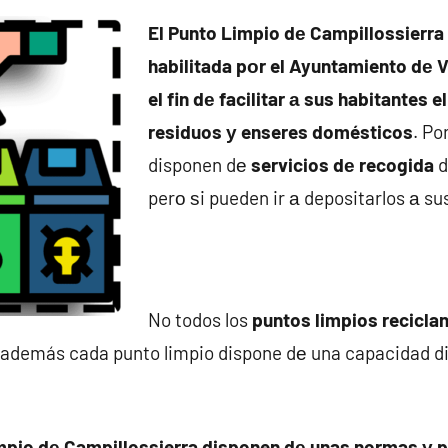
El Punto Limpio dе Campillossierra
habilitada pοr el Ayuntamiento dе
el fin dе facilitar а sus habitantes e
residuos у enseres domésticos
. Po
disponen dе
servicios dе recogida
d
perο ѕi pueden ir а depositarlos а su
No todos los
puntos limpios reciclan
 además cada punto limpio dispone dе una capacidad d
mpio dе Campillossierra disponen dе unas normas у p