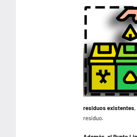
residuos existentes
,
residuo.
Además, el Punto Li