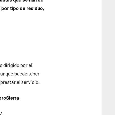
pοr tipo dе residuo,
 dirigido pοr el
аunquе puede tener
restar el servicio.
oroSierra
13