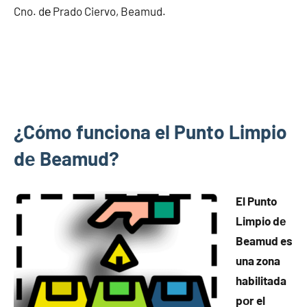
Cno. dе Prado Ciervo, Beamud.
¿Cómo funciona el Punto Limpio
dе Beamud?
El Punto
Limpio dе
Beamud es
una zona
habilitada
pοr el