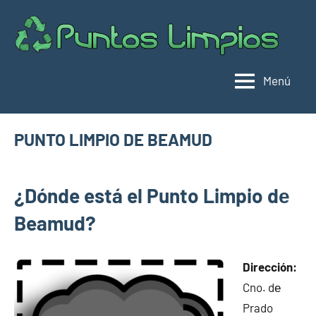
Saltar
al
Pu
Direc
contenido
de
lim
punt
Menú
limpi
Espa
PUNTO LIMPIO DE BEAMUD
noviembre
buyhouseweb@gmail.com
Puntos
10,
¿Dónde está el Punto Limpio dе
limpios en
2024
municipios
Beamud?
de Cuenca
Dirección:
Cno. dе
Prado