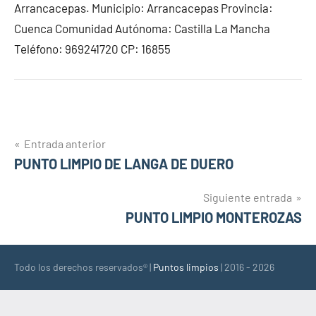
Arrancacepas. Municipio: Arrancacepas Provincia:
Cuenca Comunidad Autónoma: Castilla La Mancha
Teléfono: 969241720 CP: 16855
Navegación
Entrada anterior
PUNTO LIMPIO DE LANGA DE DUERO
de
entradas
Siguiente entrada
PUNTO LIMPIO MONTEROZAS
Todo los derechos reservados® |
Puntos limpios
| 2016 - 2026