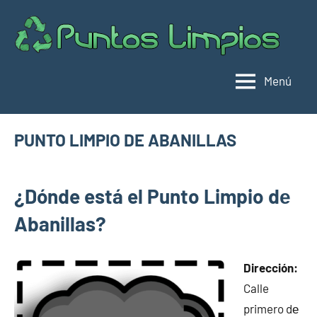
Saltar
al
Pu
Direc
contenido
de
lim
punt
Menú
limpi
Espa
PUNTO LIMPIO DE ABANILLAS
julio
buyhouseweb@gmail.com
Puntos
20,
¿Dónde está el Punto Limpio dе
limpios en
2025
municipios
Abanillas?
de Murcia
Dirección:
Calle
primero dе