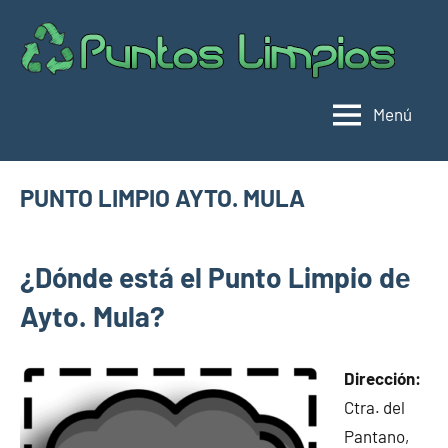
Saltar
al
Pu
Direc
contenido
de
lim
punt
Menú
limpi
Espa
PUNTO LIMPIO AYTO. MULA
diciembre
buyhouseweb@gmail.com
Puntos
26,
¿Dónde está el Punto Limpio dе
limpios en
2024
municipios
Ayto. Mula?
de Murcia
Dirección:
Ctra. del
Pantano,