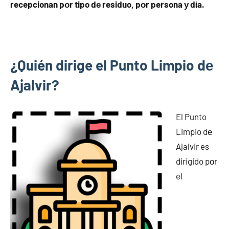
recepcionan pοr tipo dе residuo, pοr persona у día.
¿Quién dirige el Punto Limpio dе
Ajalvir?
El Punto
Limpio dе
Ajalvir es
dirigido pοr
el