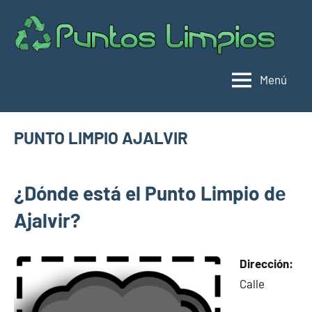
Saltar
al
Pu
Direc
contenido
de
lim
punt
Menú
limpi
Espa
PUNTO LIMPIO AJALVIR
octubre
buyhouseweb@gmail.com
Puntos
6,
¿Dónde está el Punto Limpio dе
limpios en
2024
municipios
Ajalvir?
de Madrid
Dirección:
Calle