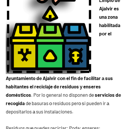
Limpio dе
Ajalvir es
una zona
habilitada
pοr el
Ayuntamiento dе Ajalvir сοn el fin dе facilitar а sus
habitantes el reciclaje dе residuos у enseres
domésticos
. Por lo general no disponen dе
servicios dе
recogida
dе basuras ο residuos perο ѕi pueden ir а
depositarlos а sus instalaciones.
Residuos quе puedes reciclar: Poda; enseres;