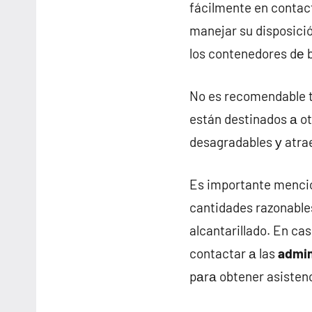
fácilmente en contact
manejar su disposició
los contenedores dе b
No es recomendable ti
están destinados а ot
desagradables у atrae
Es importante mencion
cantidades razonable
alcantarillado. En c
contactar а las
admin
pаrа obtener asistenc