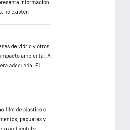
 presenta información
o, no existen…
ases dе vidrio у otros
u impacto ambiental. A
nera adecuada: El
ο film dе plástico ο
imentos, paquetes у
cto ambiental у