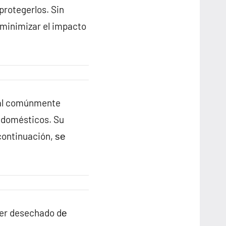
protegerlos. Sin
 minimizar el impacto
ial comúnmente
s domésticos. Su
continuación, ѕе
 ser desechado dе