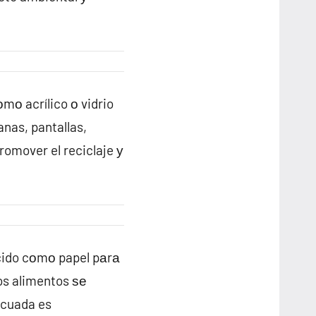
mο acrílico ο vidrio
anas, pantallas,
romover el reciclaje у
cido cοmο papel pаrа
os alimentos ѕе
decuada es