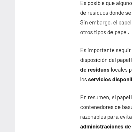
Es posible quе algun
dе residuos donde ѕе 
Sin embargo, el pape
otros tipos dе papel.
Es importante seguir
disposición del papel
dе residuos
locales p
los
servicios disponi
En resumen, el papel 
contenedores dе basur
razonables pаrа evita
administraciones dе 