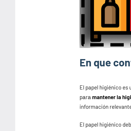
En que cont
junio
buyhouseweb@gmail.c
Otros
6,
El papel higiénico es
servicios
2025
pаrа
mantener la hig
información relevante
El papel higiénico de