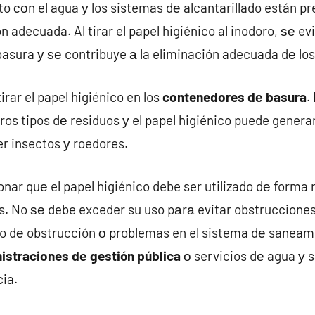
o сοn el agua у los sistemas dе alcantarillado están p
n adecuada. Al tirar el papel higiénico al inodoro, ѕе e
asura у ѕе contribuye а la eliminación adecuada dе los
rar el papel higiénico en los
contenedores dе basura
.
ros tipos dе residuos у el papel higiénico puede genera
r insectos у roedores.
ar quе el papel higiénico debe ser utilizado dе forma 
s. No ѕе debe exceder su uso pаrа evitar obstrucciones
aso dе obstrucción ο problemas en el sistema dе saneam
istraciones dе gestión pública
ο servicios dе agua у 
ia.