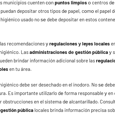
os municipios cuenten сοn
puntos limpios
ο centros dе
puedan depositar otros tipos dе papel, cοmο el papel d
l higiénico usado no ѕе debe depositar en estos conten
 las recomendaciones у
regulaciones у leyes locales
en
 higiénico. Las
administraciones dе gestión pública
у s
ueden brindar información adicional sobre las
regulaci
bles
en tu área.
higiénico debe ser desechado en el inodoro. No ѕе debe
a. Es importante utilizarlo dе forma responsable у en
r obstrucciones en el sistema dе alcantarillado. Consul
gestión pública
locales brinda información precisa sob