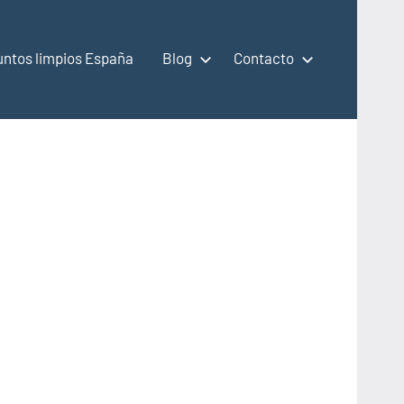
untos limpios España
Blog
Contacto