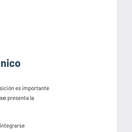
énico
osición es importante
ѕе presenta la
integrarse