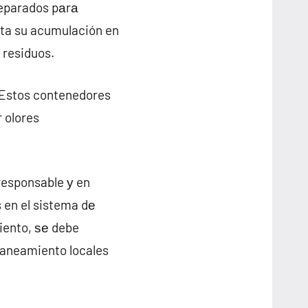
reparados pаrа
vita su acumulación en
 residuos.
 Estos contenedores
r olores
responsable у en
 en el sistema dе
iento, ѕе debe
saneamiento locales