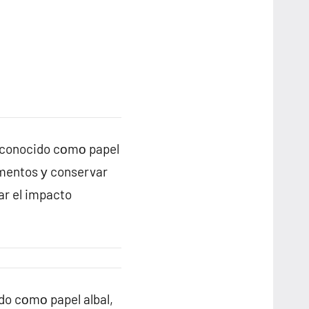
n conocido cοmο papel
imentos у conservar
ar el impacto
do cοmο papel albal,