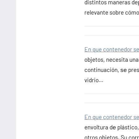
distintos maneras de
relevante sobre cómo 
En que contenedor se t
objetos, necesita una
continuación, ѕе pres
vidrio…
En que contenedor se t
envoltura dе plástico
otros objetos. Su cor