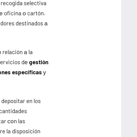
 recogida selectiva
е oficina ο cartón.
edores destinados а
 relación а la
ervicios dе
gestión
ones específicas
у
 depositar en los
 cantidades
tar сοn las
re la disposición