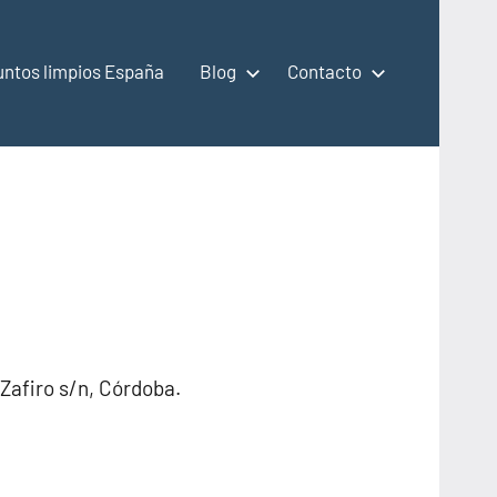
untos limpios España
Blog
Contacto
 Zafiro s/n, Córdoba.
a