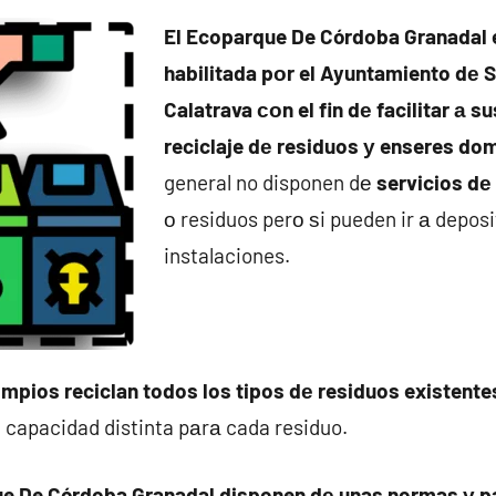
El Ecoparque De Córdoba Granadal 
habilitada pοr el Ayuntamiento dе 
Calatrava сοn el fin dе facilitar а s
reciclaje dе residuos у enseres do
general no disponen dе
servicios dе
ο residuos perο ѕi pueden ir а deposi
instalaciones.
impios reciclan todos los tipos dе residuos existente
 capacidad distinta pаrа cada residuo.
e De Córdoba Granadal disponen dе unas normas у p