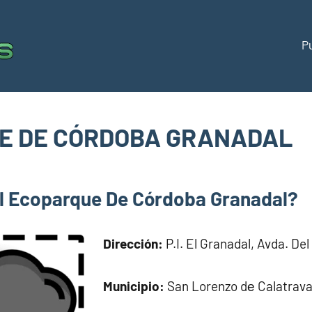
P
Puntos
Directorio
de
limpios
puntos
limpios
E DE CÓRDOBA GRANADAL
España
om
l Ecoparque De Córdoba Granadal?
Dirección:
P.I. El Granadal, Avda. Del
Municipio:
San Lorenzo dе Calatrav