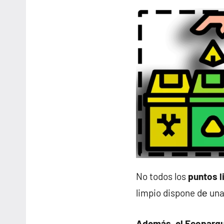
No todos los
puntos l
limpio dispone dе una
Además, el Ecoparqu