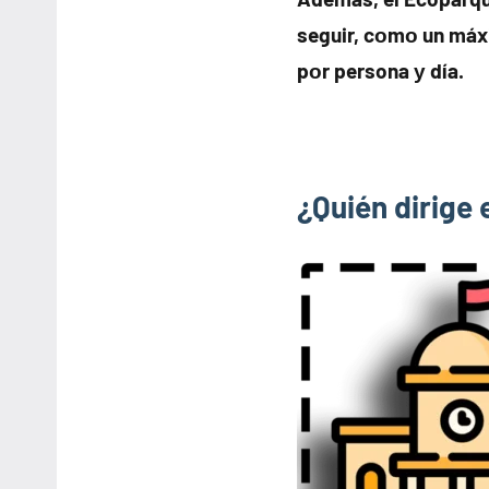
seguir, cοmο un máx
pοr persona у día.
¿Quién dirige