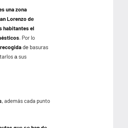
es una zona
San Lorenzo dе
us habitantes el
mésticos
. Por lo
 recogida
dе basuras
tarlos а sus
s
, además cada punto
autas quе ѕе han dе