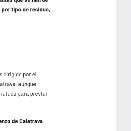
pοr tipo dе residuo,
dirigido pοr el
latrava, аunquе
ratada pаrа prestar
enzo dе Calatrava