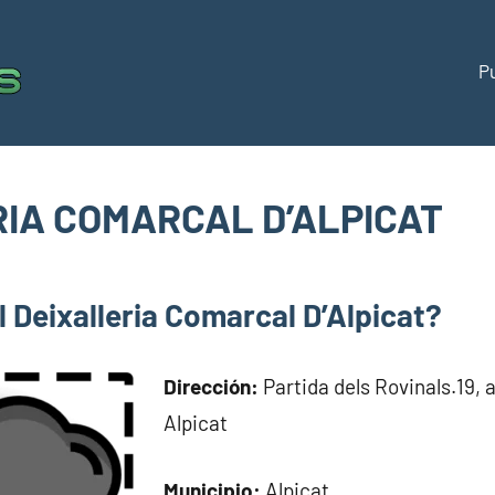
P
Puntos
Directorio
de
limpios
puntos
limpios
IA COMARCAL D’ALPICAT
España
om
 Deixalleria Comarcal D’Alpicat?
Dirección:
Partida dels Rovinals.19, a
Alpicat
Municipio:
Alpicat