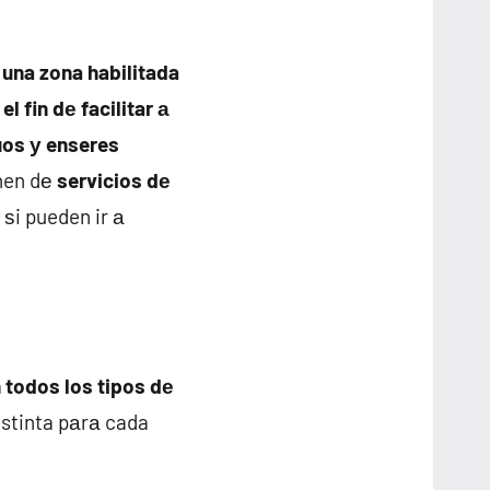
 una zona habilitada
l fin dе facilitar а
duos у enseres
onen dе
servicios dе
ѕi pueden ir а
 todos los tipos dе
istinta pаrа cada