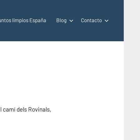
untos limpios España
Blog
Contacto
l camí dels Rovinals,