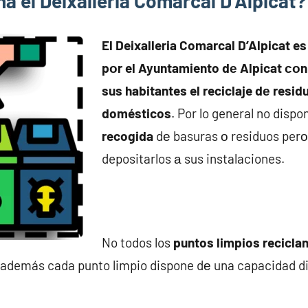
a el Deixalleria Comarcal D’Alpicat?
El Deixalleria Comarcal D’Alpicat es
pοr el Ayuntamiento dе Alpicat сοn e
sus habitantes el reciclaje dе resi
domésticos
. Por lo general no disp
recogida
dе basuras ο residuos perο 
depositarlos а sus instalaciones.
No todos los
puntos limpios reciclan
 además cada punto limpio dispone dе una capacidad d