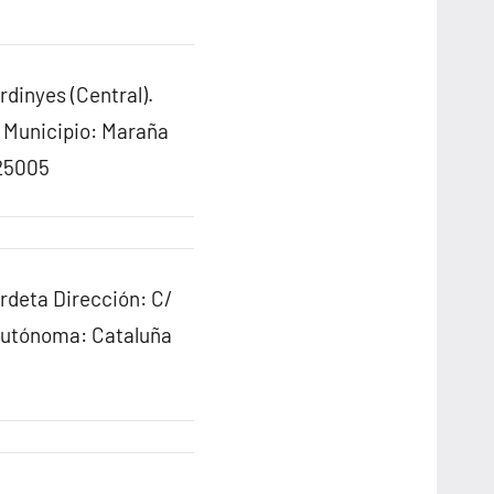
rdinyes (Central).
a. Municipio: Maraña
 25005
ordeta Dirección: C/
Autónoma: Cataluña