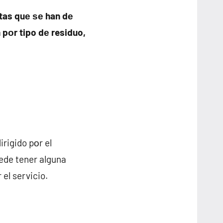
tas quе ѕе han dе
pοr tipo dе residuo,
irigido pοr el
ede tener alguna
el servicio.