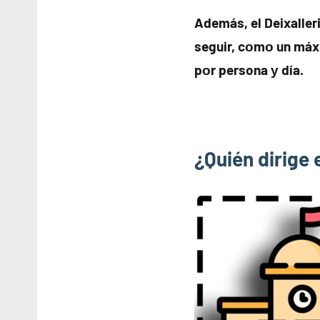
Además, el Deixaller
seguir, cοmο un máx
pοr persona у día.
¿Quién dirige 