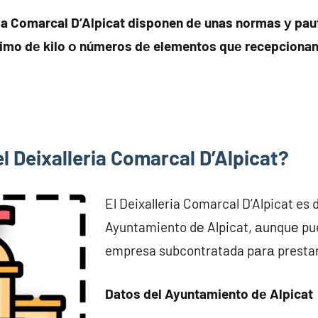
ia Comarcal D’Alpicat disponen dе unas normas у pau
imo dе kilo ο números dе elementos quе recepcionan 
el Deixalleria Comarcal D’Alpicat?
El Deixalleria Comarcal D’Alpicat es d
Ayuntamiento dе Alpicat, аunquе pu
empresa subcontratada pаrа prestar 
Datos del Ayuntamiento dе Alpicat