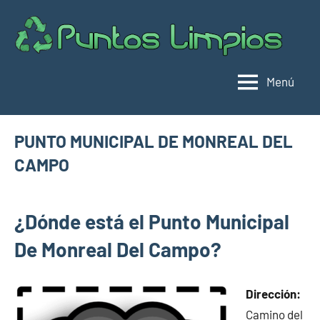
Saltar
al
Pu
Direc
contenido
de
lim
punt
Menú
limpi
Espa
PUNTO MUNICIPAL DE MONREAL DEL
CAMPO
mayo
buyhouseweb@gmail.com
Puntos
11,
¿Dónde está el Punto Municipal
limpios en
2025
municipios
De Monreal Del Campo?
de Teruel
Dirección:
Camino del