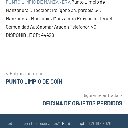
PUNTO LIMPIO DE MANZANERA
Punto Limpio de
Manzanera Dirección: Polígono 34, parcela 64,
Manzanera. Municipio: Manzanera Provincia: Teruel
Comunidad Autónoma: Aragón Teléfono: NO
DISPONIBLE CP: 44420
Navegación
Entrada anterior
PUNTO LIMPIO DE COÍN
de
entradas
Siguiente entrada
OFICINA DE OBJETOS PERDIDOS
Todo los derechos reservados® |
Puntos limpios
| 2016 - 2026