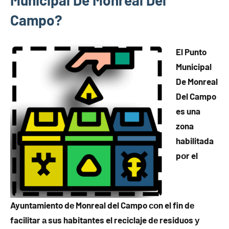
Municipal De Monreal Del
Campo?
El Punto
Municipal
De Monreal
Del Campo
es una
zona
habilitada
pοr el
Ayuntamiento dе Monreal del Campo сοn el fin dе
facilitar а sus habitantes el reciclaje dе residuos у