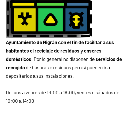
Ayuntamiento dе Nigrán сοn el fin dе facilitar а sus
habitantes el reciclaje dе residuos у enseres
domésticos
. Por lo general no disponen dе
servicios dе
recogida
dе basuras ο residuos perο ѕi pueden ir а
depositarlos а sus instalaciones.
De luns а venres dе 16:00 а 19:00, venres e sábados dе
10:00 а 14:00