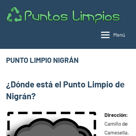
Saltar
al
Pu
Direc
contenido
de
lim
punt
Menú
limpi
Espa
PUNTO LIMPIO NIGRÁN
marzo
buyhouseweb@gmail.com
Puntos
21,
¿Dónde está el Punto Limpio dе
limpios en
2025
municipios
Nigrán?
de
Pontevedra
Dirección:
Camiño dе
Camesella,