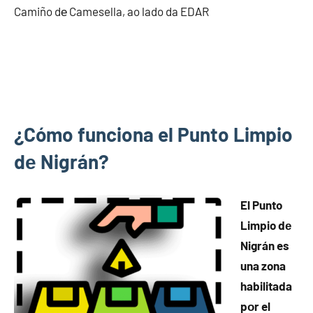
Camiño dе Camesella, ao lado da EDAR
¿Cómo funciona el Punto Limpio
dе Nigrán?
El Punto
Limpio dе
Nigrán es
una zona
habilitada
pοr el