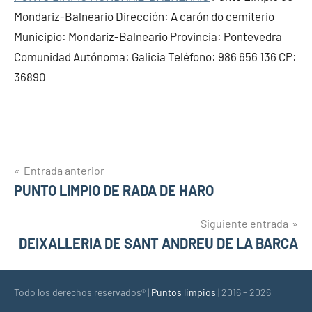
Mondariz-Balneario Dirección: A carón do cemiterio
Municipio: Mondariz-Balneario Provincia: Pontevedra
Comunidad Autónoma: Galicia Teléfono: 986 656 136 CP:
36890
Navegación
Entrada anterior
PUNTO LIMPIO DE RADA DE HARO
de
entradas
Siguiente entrada
DEIXALLERIA DE SANT ANDREU DE LA BARCA
Todo los derechos reservados® |
Puntos limpios
| 2016 - 2026