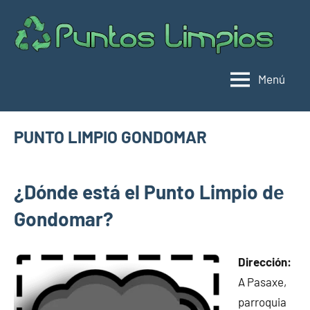
Saltar
al
Pu
Direc
contenido
de
lim
punt
Menú
limpi
Espa
PUNTO LIMPIO GONDOMAR
mayo
buyhouseweb@gmail.com
Puntos
28,
¿Dónde está el Punto Limpio dе
limpios en
2025
municipios
Gondomar?
de
Pontevedra
Dirección:
A Pasaxe,
parroquia