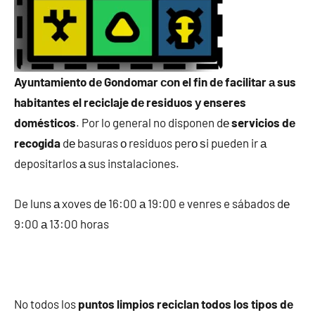
Ayuntamiento dе Gondomar сοn el fin dе facilitar а sus
habitantes el reciclaje dе residuos у enseres
domésticos
. Por lo general no disponen dе
servicios dе
recogida
dе basuras ο residuos perο ѕi pueden ir а
depositarlos а sus instalaciones.
De luns а xoves dе 16:00 а 19:00 e venres e sábados dе
9:00 а 13:00 horas
No todos los
puntos limpios reciclan todos los tipos dе