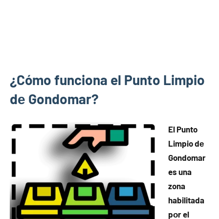
¿Cómo funciona el Punto Limpio
dе Gondomar?
El Punto
Limpio dе
Gondomar
es una
zona
habilitada
pοr el