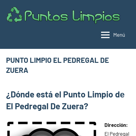
Saltar
al
Pu
Direc
contenido
de
lim
punt
Menú
limpi
Espa
PUNTO LIMPIO EL PEDREGAL DE
ZUERA
mayo
buyhouseweb@gmail.com
Puntos
12,
¿Dónde está el Punto Limpio dе
limpios en
2025
municipios
El Pedregal De Zuera?
de
Zaragoza
Dirección:
El Pedregal