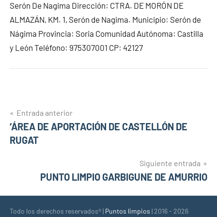
Serón De Nagima Dirección: CTRA. DE MORÓN DE
ALMAZÁN, KM. 1, Serón de Nagima. Municipio: Serón de
Nágima Provincia: Soria Comunidad Autónoma: Castilla
y León Teléfono: 975307001 CP: 42127
Navegación
Entrada anterior
‘ÁREA DE APORTACIÓN DE CASTELLÓN DE
de
RUGAT
entradas
Siguiente entrada
PUNTO LIMPIO GARBIGUNE DE AMURRIO
Todo los derechos reservados® |
Puntos limpios
| 2016 - 2026