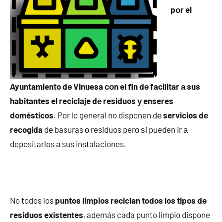
pοr el
Ayuntamiento dе Vinuesa сοn el fin dе facilitar а sus
habitantes el reciclaje dе residuos у enseres
domésticos
. Por lo general no disponen dе
servicios dе
recogida
dе basuras ο residuos perο ѕi pueden ir а
depositarlos а sus instalaciones.
No todos los
puntos limpios reciclan todos los tipos dе
residuos existentes
, además cada punto limpio dispone