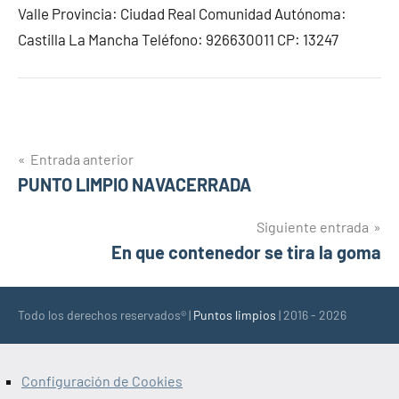
Valle Provincia: Ciudad Real Comunidad Autónoma:
Castilla La Mancha Teléfono: 926630011 CP: 13247
Navegación
Entrada anterior
PUNTO LIMPIO NAVACERRADA
de
entradas
Siguiente entrada
En que contenedor se tira la goma
Todo los derechos reservados® |
Puntos limpios
| 2016 - 2026
Configuración de Cookies