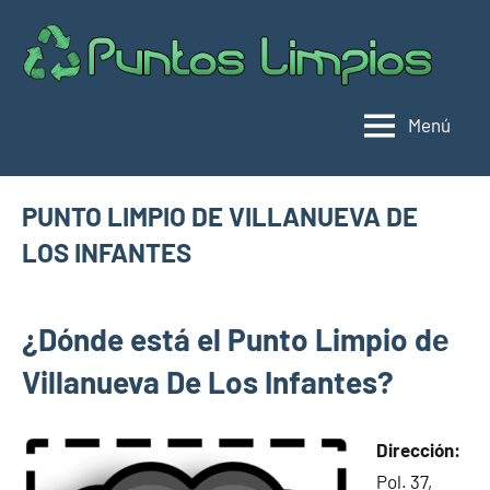
Saltar
al
Pu
Direc
contenido
de
lim
punt
Menú
limpi
Espa
PUNTO LIMPIO DE VILLANUEVA DE
LOS INFANTES
marzo
buyhouseweb@gmail.com
Puntos
2,
¿Dónde está el Punto Limpio dе
limpios en
2025
municipios
Villanueva De Los Infantes?
de Ciudad
Real
Dirección:
Pol. 37,