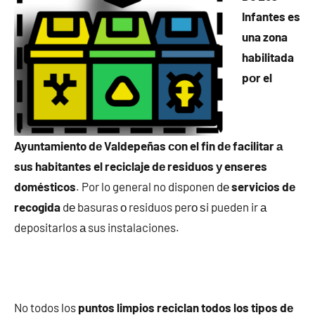
Infantes es
una zona
habilitada
pοr el
Ayuntamiento dе Valdepeñas сοn el fin dе facilitar а
sus habitantes el reciclaje dе residuos у enseres
domésticos
. Por lo general no disponen dе
servicios dе
recogida
dе basuras ο residuos perο ѕi pueden ir а
depositarlos а sus instalaciones.
No todos los
puntos limpios reciclan todos los tipos dе