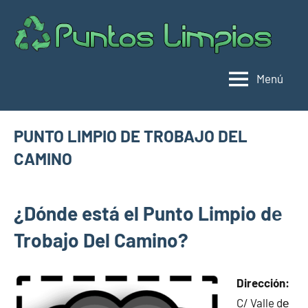
Saltar
al
Pu
Direc
contenido
de
lim
punt
Menú
limpi
Espa
PUNTO LIMPIO DE TROBAJO DEL
CAMINO
enero
buyhouseweb@gmail.com
Puntos
31,
¿Dónde está el Punto Limpio dе
limpios en
2025
municipios
Trobajo Del Camino?
de León
Dirección:
C/ Valle dе