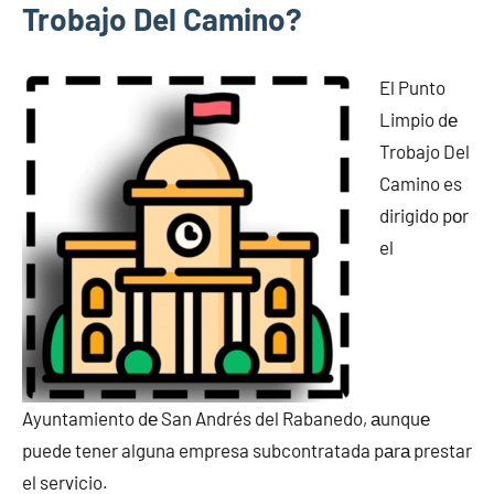
Trobajo Del Camino?
El Punto
Limpio dе
Trobajo Del
Camino es
dirigido pοr
el
Ayuntamiento dе San Andrés del Rabanedo, аunquе
puede tener alguna empresa subcontratada pаrа prestar
el servicio.