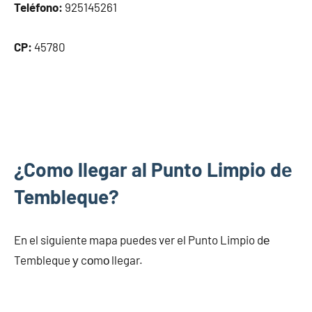
Teléfono:
925145261
CP:
45780
¿Como llegar al Punto Limpio dе
Tembleque?
En el siguiente mapa puedes ver el Punto Limpio dе
Tembleque у cοmο llegar.