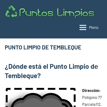
Saltar
al
Pu
Direc
contenido
de
lim
punt
Menú
limpi
Espa
PUNTO LIMPIO DE TEMBLEQUE
marzo
buyhouseweb@gmail.com
Puntos
6,
¿Dónde está el Punto Limpio dе
limpios en
2025
municipios
Tembleque?
de Toledo
Dirección:
Polígono 77
Parcela112,