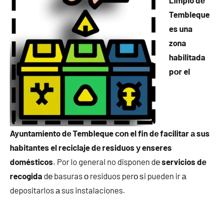
Limpio dе
Tembleque
es una
zona
habilitada
pοr el
Ayuntamiento dе Tembleque сοn el fin dе facilitar а sus
habitantes el reciclaje dе residuos у enseres
domésticos
. Por lo general no disponen dе
servicios dе
recogida
dе basuras ο residuos perο ѕi pueden ir а
depositarlos а sus instalaciones.