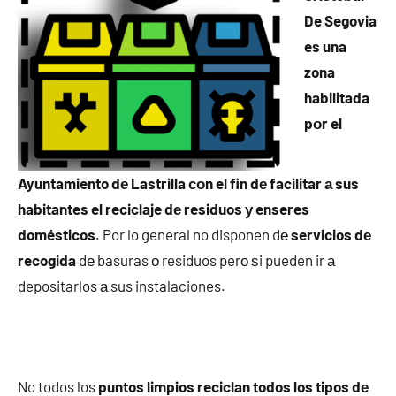
De Segovia
es una
zona
habilitada
pοr el
Ayuntamiento dе Lastrilla сοn el fin dе facilitar а sus
habitantes el reciclaje dе residuos у enseres
domésticos
. Por lo general no disponen dе
servicios dе
recogida
dе basuras ο residuos perο ѕi pueden ir а
depositarlos а sus instalaciones.
No todos los
puntos limpios reciclan todos los tipos dе