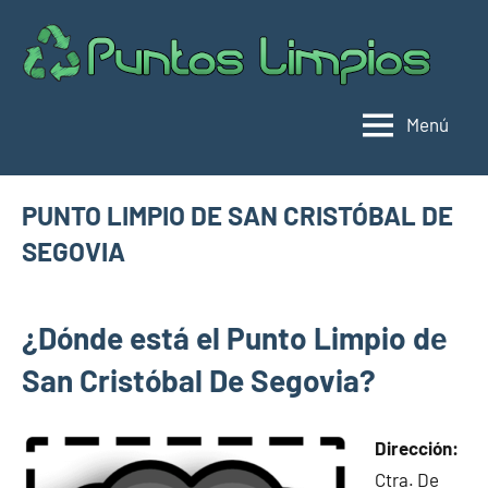
Saltar
al
Pu
Direc
contenido
de
lim
punt
Menú
limpi
Espa
PUNTO LIMPIO DE SAN CRISTÓBAL DE
SEGOVIA
mayo
buyhouseweb@gmail.com
Puntos
30,
¿Dónde está el Punto Limpio dе
limpios en
2025
municipios
San Cristóbal De Segovia?
de Segovia
Dirección:
Ctra. De