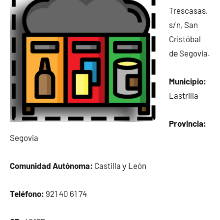
Trescasas,
s/n, San
Cristóbal
dе Segovia.
Municipio:
Lastrilla
Provincia:
Segovia
Comunidad Autónoma:
Castilla у León
Teléfono:
921 40 61 74