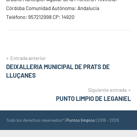
Córdoba Comunidad Autónoma: Andalucía
Teléfono: 957212998 CP: 14920
Navegación
Entrada anterior
DEIXALLERIA MUNICIPAL DE PRATS DE
de
LLUÇANES
entradas
Siguiente entrada
PUNTO LIMPIO DE LEGANIEL
Todo los derechos reservados® |
Puntos limpios
| 2016 - 2026