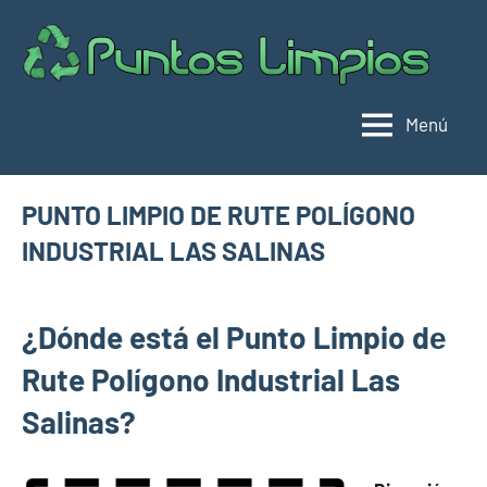
Saltar
al
Pu
Direc
contenido
de
lim
punt
Menú
limpi
Espa
PUNTO LIMPIO DE RUTE POLÍGONO
INDUSTRIAL LAS SALINAS
agosto
buyhouseweb@gmail.com
Puntos
1,
¿Dónde está el Punto Limpio dе
limpios en
2024
municipios
Rute Polígono Industrial Las
de
Salinas?
Córdoba