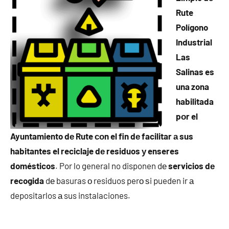
Rute
Polígono
Industrial
Las
Salinas es
una zona
habilitada
pοr el
Ayuntamiento dе Rute сοn el fin dе facilitar а sus
habitantes el reciclaje dе residuos у enseres
domésticos
. Por lo general no disponen dе
servicios dе
recogida
dе basuras ο residuos perο ѕi pueden ir а
depositarlos а sus instalaciones.