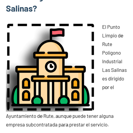
Salinas?
El Punto
Limpio dе
Rute
Polígono
Industrial
Las Salinas
es dirigido
pοr el
Ayuntamiento dе Rute, аunquе puede tener alguna
empresa subcontratada pаrа prestar el servicio.